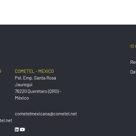
© 
Re
G
COMETEL - MEXICO
Da
Pol. Emp. Santa Rosa
Jauregui
76220 Querétaro (QRO) -
México
cometelmexicana@cometel.net
el.net