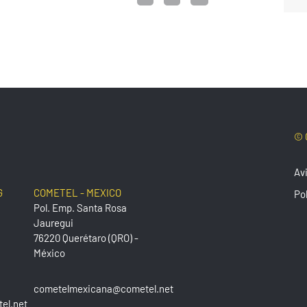
© 
Avi
G
COMETEL - MEXICO
Pol
Pol. Emp. Santa Rosa
Jauregui
76220 Querétaro (QRO) -
México
cometelmexicana@cometel.net
el.net