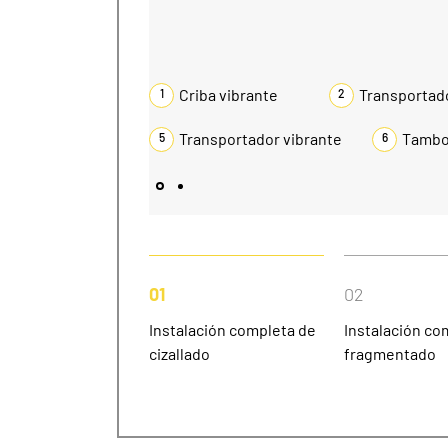
Criba vibrante
Transportado
1
2
Transportador vibrante
Tambo
5
6
01
02
Instalación completa de
Instalación co
cizallado
fragmentado