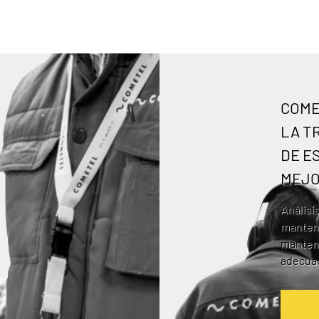
COME
LA T
DE E
MEJO
Análisi
manteni
manteni
adecuad