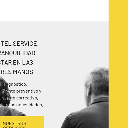
TEL SERVICE:
RANQUILIDAD
STAR EN LAS
RES MANOS
s, diagnóstico,
miento preventivo y
miento correctivo,
o a sus necesidades.
NUESTROS