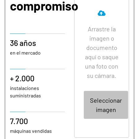
compromiso
Arrastre la
imagen o
36 años
documento
en el mercado
aquí o saque
una foto con
su cámara.
+ 2.000
instalaciones
suministradas
Seleccionar
imagen
7.700
máquinas vendidas